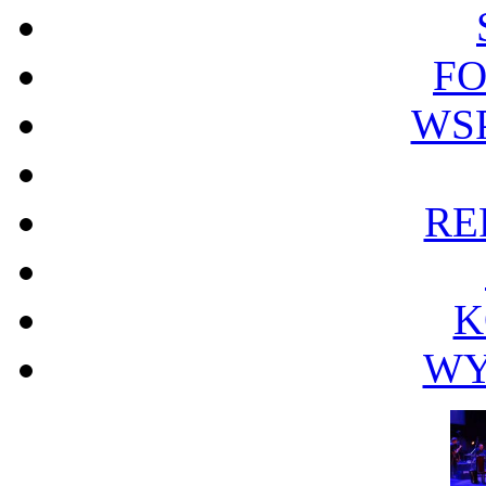
F
WS
RE
K
WY