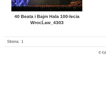
40 Beata i Bajm Hala 100-lecia
WrocĹaw_4303
Strona:
1
© Gi